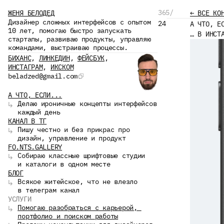
365/
ЖЕНЯ БЕЛОДЕД
← ВСЕ КО
Дизайнер сложных интерфейсов с опытом 
24
А ЧТО, Е
10 лет, помогаю быстро запускать 
… В ИНСТ
стартапы, развиваю продукты, управляю 
командами, выстраиваю процессы.
БИХАНС
, 
ЛИНКЕДИН
, 
ФЕЙСБУК
, 
ИНСТАГРАМ
, 
ИКСКОМ
beladzed@gmail.com
А ЧТО, ЕСЛИ...
Делаю ироничные концепты интерфейсов 
↳ 
каждый день
КАНАЛ В ТГ
Пишу честно и без прикрас про 
↳ 
дизайн, управление и продукт
FO.NTS.GALLERY
Собираю классные шрифтовые студии 
↳ 
и каталоги в одном месте
БЛОГ
Всякое житейское, что не влезло 
↳ 
в телеграм канал
УСЛУГИ
Помогаю разобраться с карьерой, 
↳ 
портфолио и поиском работы